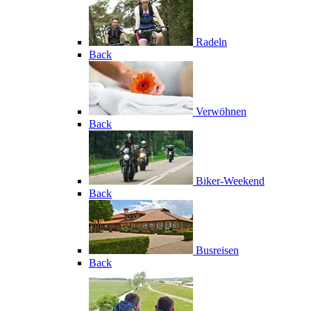
Radeln
Back
Verwöhnen
Back
Biker-Weekend
Back
Busreisen
Back