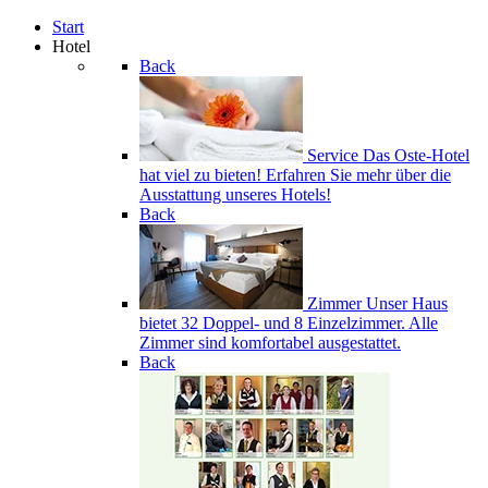
Start
Hotel
Back
Service
Das Oste-Hotel
hat viel zu bieten! Erfahren Sie mehr über die
Ausstattung unseres Hotels!
Back
Zimmer
Unser Haus
bietet 32 Doppel- und 8 Einzelzimmer. Alle
Zimmer sind komfortabel ausgestattet.
Back