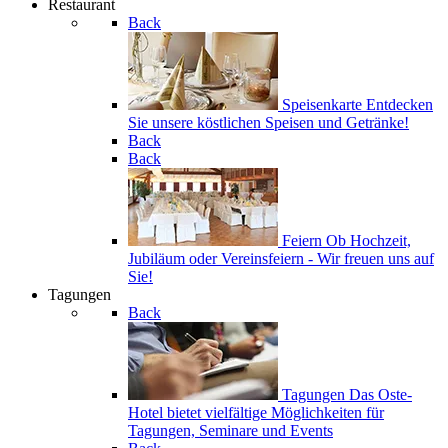
Restaurant
Back
Speisenkarte
Entdecken
Sie unsere köstlichen Speisen und Getränke!
Back
Back
Feiern
Ob Hochzeit,
Jubiläum oder Vereinsfeiern - Wir freuen uns auf
Sie!
Tagungen
Back
Tagungen
Das Oste-
Hotel bietet vielfältige Möglichkeiten für
Tagungen, Seminare und Events