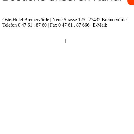
Oste-Hotel Bremervörde
| Neue Strasse 125 | 27432 Bremervörde |
Telefon 0 47 61 . 87 60 | Fax 0 47 61 . 87 666 |
E-Mail:
info@oste-
hotel.de
Impressum
|
Datenschutz