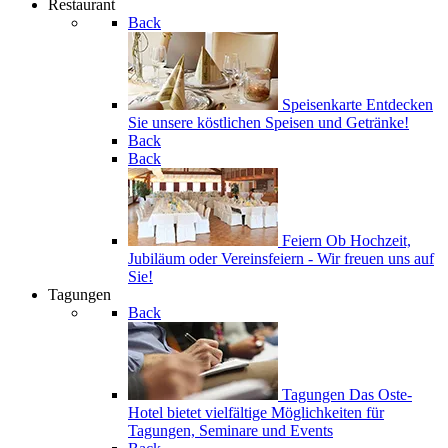
Restaurant
Back
Speisenkarte
Entdecken
Sie unsere köstlichen Speisen und Getränke!
Back
Back
Feiern
Ob Hochzeit,
Jubiläum oder Vereinsfeiern - Wir freuen uns auf
Sie!
Tagungen
Back
Tagungen
Das Oste-
Hotel bietet vielfältige Möglichkeiten für
Tagungen, Seminare und Events