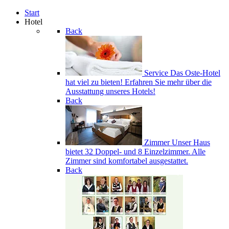
Start
Hotel
Back
Service
Das Oste-Hotel
hat viel zu bieten! Erfahren Sie mehr über die
Ausstattung unseres Hotels!
Back
Zimmer
Unser Haus
bietet 32 Doppel- und 8 Einzelzimmer. Alle
Zimmer sind komfortabel ausgestattet.
Back