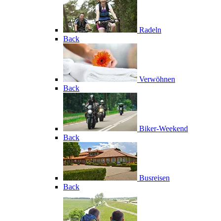
Radeln
Back
Verwöhnen
Back
Biker-Weekend
Back
Busreisen
Back