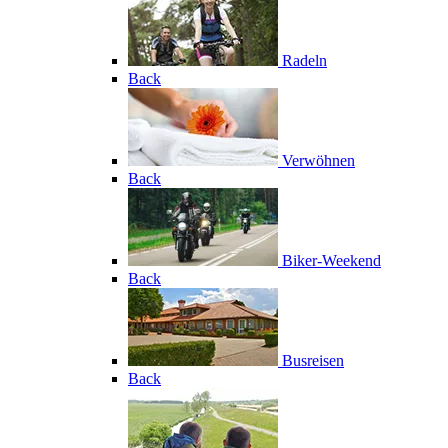
Radeln
Back
Verwöhnen
Back
Biker-Weekend
Back
Busreisen
Back