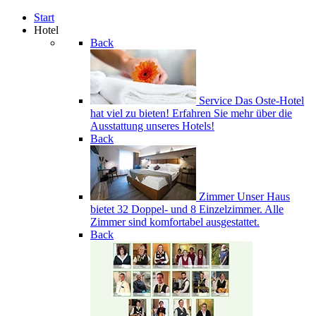
Start
Hotel
Back
Service
Das Oste-Hotel
hat viel zu bieten! Erfahren Sie mehr über die
Ausstattung unseres Hotels!
Back
Zimmer
Unser Haus
bietet 32 Doppel- und 8 Einzelzimmer. Alle
Zimmer sind komfortabel ausgestattet.
Back