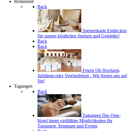
Restaurant
Back
Speisenkarte
Entdecken
Sie unsere köstlichen Speisen und Getränke!
Back
Back
Feiern
Ob Hochzeit,
Jubiläum oder Vereinsfeiern - Wir freuen uns auf
Sie!
Tagungen
Back
Tagungen
Das Oste-
Hotel bietet vielfältige Möglichkeiten für
Tagungen, Seminare und Events